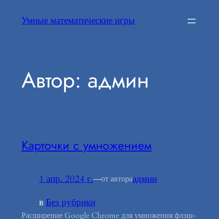
Перейти
Умные математические игры
к
содержимому
Автор:
админ
Карточки с умножением
1 апр. 2024 г.
—
админ
от автора
в
Без рубрики
Расширение Google Chrome для умножения флэш-